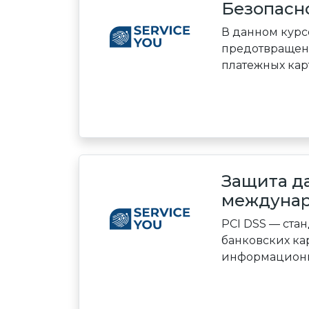
Безопасно
В данном курс
предотвращен
платежных карт 
Защита да
междунар
PCI DSS — ста
банковских кар
информационны