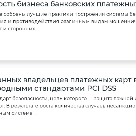
сть бизнеса банковских платежны
е собраны лучшие практики построения системы без
ия и противодействия различным видам мошенниче
и сторонних ....
нных владельцев платежных карт в
одными стандартами PCI DSS
ндарт безопасности, цель которого — защита важно
т. В результате роста количества случаев несанкци
м система ....