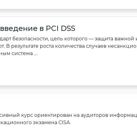
введение в PCI DSS
ндарт безопасности, цель которого — защита важно
т. В результате роста количества случаев несанкци
м система ....
ивный курс ориентирован на аудиторов информаци
кационного экзамена CISA.