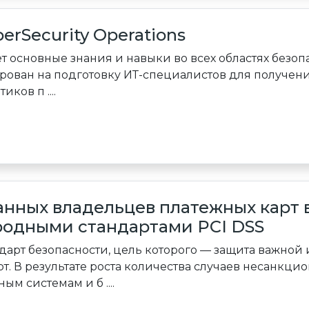
berSecurity Operations
т основные знания и навыки во всех областях безоп
рован на подготовку ИТ-специалистов для получе
ков п ....
нных владельцев платежных карт в
одными стандартами PCI DSS
ндарт безопасности, цель которого — защита важно
т. В результате роста количества случаев несанкци
м системам и б ....