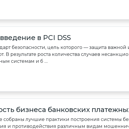
введение в PCI DSS
ндарт безопасности, цель которого — защита важно
т. В результате роста количества случаев несанкци
м системам и б ....
сть бизнеса банковских платежных 
е собраны лучшие практики построения системы без
ия и противодействия различным видам мошенниче