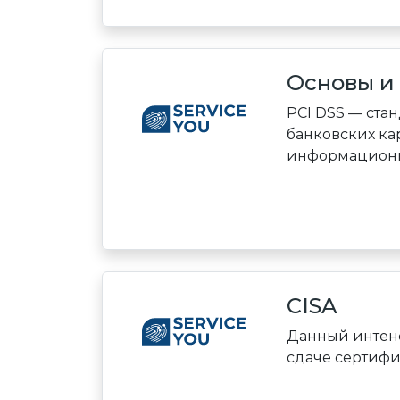
Основы и 
PCI DSS — ста
банковских кар
информационны
CISA
Данный интенс
сдаче сертифи