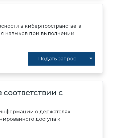
асности в киберпространстве, а
ния навыков при выполнении
Toggle Dropdown
Подать запрос
 соответствии с
й информации о держателях
онированного доступа к