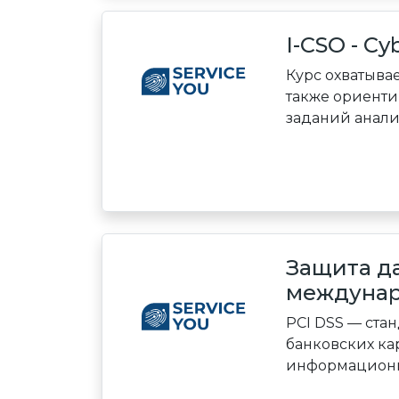
I-CSO - Cy
Курс охватывае
также ориенти
заданий аналити
Защита да
междунар
PCI DSS — ста
банковских кар
информационны