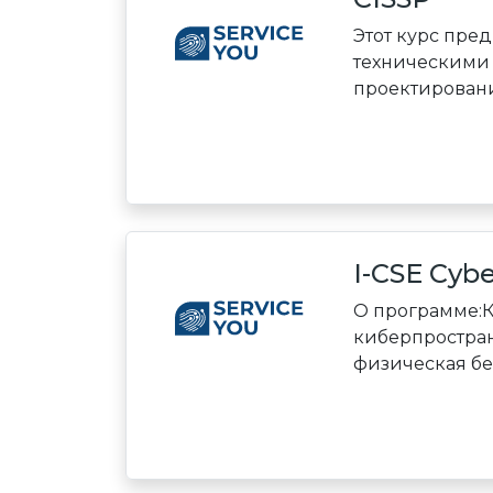
Этот курс пре
техническими 
проектирования
I-CSE Cybe
О программе:К
киберпростран
физическая безо