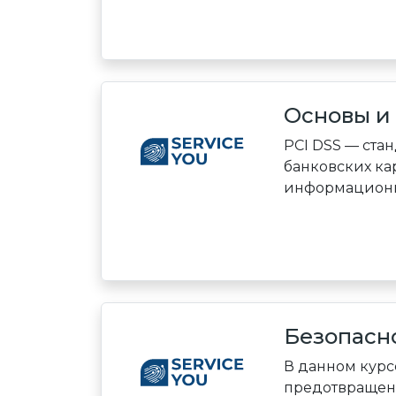
Основы и 
PCI DSS — ста
банковских кар
информационны
Безопасно
В данном курс
предотвращен