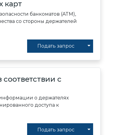
х карт
опасности банкоматов (ATM),
ства со стороны держателей
Toggle Dropdown
Подать запрос
 соответствии с
й информации о держателях
онированного доступа к
Toggle Dropdown
Подать запрос