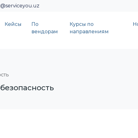
o@serviceyou.uz
Кейсы
По
Курсы по
Н
вендорам
направлениям
сть
безопасность