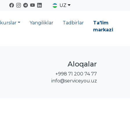
UZ
 kurslar
Yangiliklar
Tadbirlar
Ta'lim
markazi
Aloqalar
+998 71 200 74 77
info@serviceyou.uz