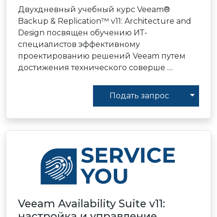
Двухдневный учебный курс Veeam®
Backup & Replication™ v11: Architecture and
Design посвящен обучению ИТ-
специалистов эффективному
проектированию решений Veeam путем
достижения технического соверше ....
Toggl
Подать запрос
Veeam Availability Suite v11:
настройка и управление